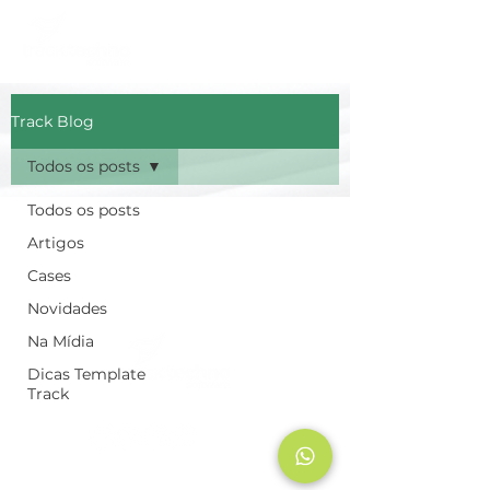
Track Blog
Todos os posts
Todos os posts
Artigos
Cases
Novidades
Na Mídia
Dicas Template
Track
Rua Kepler, 57. Bairro Santa Lúcia.
Cep
30360-240
- Belo Horizonte,