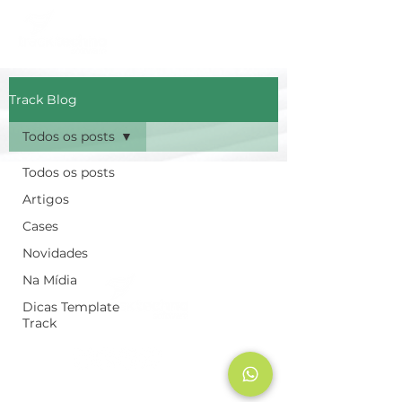
Track Blog
Todos os posts
Todos os posts
Artigos
Cases
Novidades
Na Mídia
Dicas Template
Track
Rua Kepler, 57. Bairro Santa Lúcia.
Cep
30360-240
- Belo Horizonte,