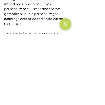
impedimos que os parceiros 
personalizem?" — mas sim "como 
garantimos que a personalização 
aconteça dentro do território correto 
da marca?"
O cenário que estamos 
vivendo exige sistemas, 
não apenas orientações
Manuais de marca são documentos 
essenciais. Treinamentos de identidade 
visual são importantes. Mas em um 
cenário onde qualquer pessoa com 
acesso a uma ferramenta de IA pode 
gerar uma arte em segundos, 
orientações não são suficientes.
O que protege a marca é um sistema 
que torna o caminho correto o 