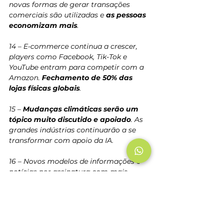
novas formas de gerar transações 
comerciais são utilizadas e 
as pessoas 
economizam mais
. 
14 – E-commerce continua a crescer, 
players como Facebook, Tik-Tok e 
YouTube entram para competir com a 
Amazon. 
Fechamento de 50% das 
lojas físicas globais
. 
15 – 
Mudanças climáticas serão um 
tópico muito discutido e apoiado
. As 
grandes indústrias continuarão a se 
transformar com apoio da IA. 
16 – Novos modelos de informações e 
notícias por assinatura com mais 
transparência ajudarão a disponibilizar 
conteúdo sem tantas fake news. 
Credibilidade e transparência serão 
a pedra angular de todas as 