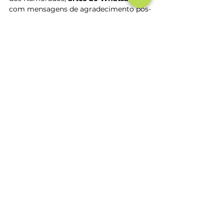
com mensagens de agradecimento pós-
venda e felicitações. 
BÔNUS – CRIE, CUSTOMIZE, 
DISPONIBILIZE E GERENCIE 
SEUS TEMPLATES NO 
TEMPLATE TRACK
Com o Template Track, fica muito mais 
fácil e rápido gerar templates 
customizáveis das suas campanhas de 
marketing para toda a sua rede. A 
plataforma, que é a referência de Brand 
Center no Brasil, oferece a seu time de 
marketing tudo o que é preciso para 
colocar em prática as ações do 
planejamento, criar e otimizar as 
estratégias de comunicação da sua 
marca. 