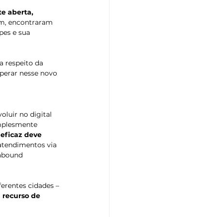
e aberta, 
im, encontraram 
pes e sua 
 respeito da 
perar nesse novo 
uir no digital 
mplesmente 
 eficaz deve 
atendimentos via 
Inbound 
erentes cidades – 
 recurso de 