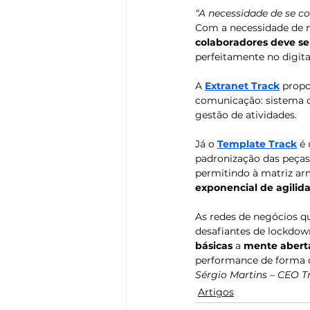
“A necessidade de se c
Com a necessidade de 
colaboradores deve se
perfeitamente no digital
A 
Extranet Track
 propo
comunicação: sistema d
gestão de atividades. 
Já o 
Template Track
 é
padronização das peças
permitindo à matriz arm
exponencial de agilid
As redes de negócios q
desafiantes de lockdow
básicas
 a 
mente abert
performance de forma cr
Sérgio Martins – CEO T
Artigos