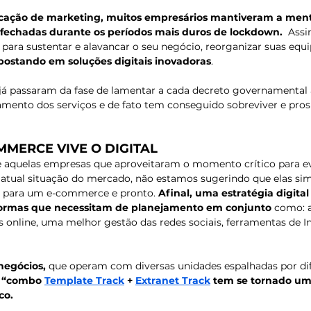
ação de marketing, muitos empresários mantiveram a ment
fechadas durante os períodos mais duros de lockdown.
  Ass
 para sustentar e alavancar o seu negócio, reorganizar suas equi
postando em soluções digitais inovadoras
. 
á passaram da fase de lamentar a cada decreto governamental a
amento dos serviços e de fato tem conseguido sobreviver e pros
MMERCE VIVE O DIGITAL
quelas empresas que aproveitaram o momento crítico para evol
atual situação do mercado, não estamos sugerindo que elas si
ca para um e-commerce e pronto. 
Afinal, uma estratégia digital
aformas que necessitam de planejamento em conjunto
 como: 
s online, uma melhor gestão das redes sociais, ferramentas de 
negócios, 
que operam com diversas unidades espalhadas por dif
 “combo 
Template Track
 + 
Extranet Track
 tem se tornado um
co.