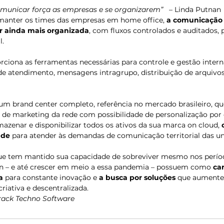
omunicar força as empresas e se organizarem”
   – Linda Putnan 
manter os times das empresas em home office, 
a comunicação 
r ainda mais organizada
, com fluxos controlados e auditados, 
.  
rciona as ferramentas necessárias para controle e gestão intern
e atendimento, mensagens intragrupo, distribuição de arquivos
 um brand center completo, referência no mercado brasileiro, qu
 de marketing da rede com possibilidade de personalização por 
azenar e disponibilizar todos os ativos da sua marca on cloud, 
ade 
para atender às demandas de comunicação territorial das un
ue tem mantido sua capacidade de sobreviver mesmo nos perío
n – e até crescer em meio a essa pandemia – possuem como 
car
a 
para constante inovação e 
a busca por soluções
 que aumente
iativa e descentralizada. 
rack Techno Software