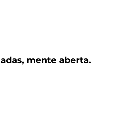
Track Techno
Institucional
Soluções
Track Blog
hadas, mente aberta.