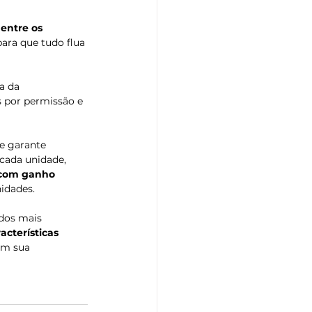
entre os 
para que tudo flua 
a da 
 por permissão e 
e garante 
cada unidade, 
com ganho 
idades. 
dos mais 
acterísticas 
m sua 