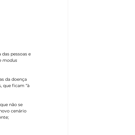
 das pessoas e 
e 
modus 
as da doença 
, que ficam “à 
 que não se 
novo cenário 
ente;