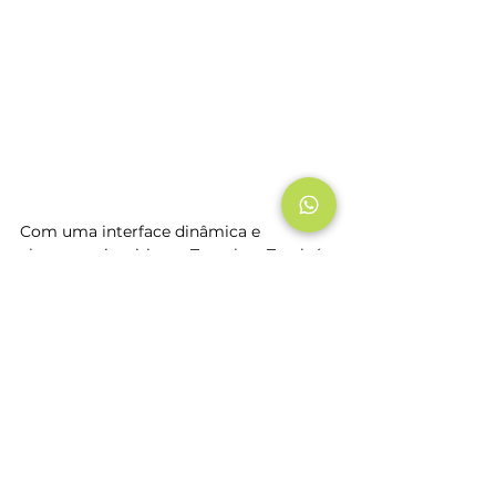
Com uma interface dinâmica e 
altamente intuitiva, o Template Track é 
uma ferramenta de fácil utilização por 
parte dos usuários das unidades de 
rede. Isso faz com que a adesão à 
ferramenta ocorra de forma mais 
tranquila e rápida por toda a empresa. 
“A ferramenta Template Track é de uso 
tão fácil e instintivo, que chamei minha 
filha de 10 anos de idade para criar 
uma peça para minha imobiliária. E ela 